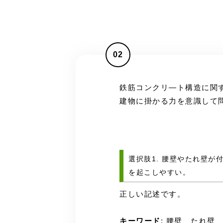
02
鉄筋コンクリ―ト構造に関
建物に掛かる力を意識して
選択肢1. 腰壁やたれ壁
を起こしやすい。
正しい記述です。
キーワード
: 腰壁、たれ壁