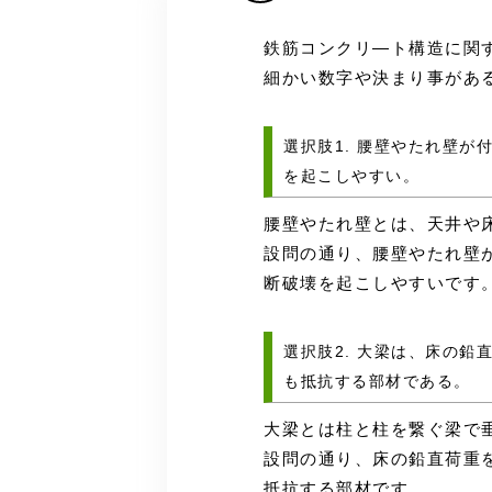
鉄筋コンクリ―ト構造に関
細かい数字や決まり事があ
選択肢1. 腰壁やたれ壁
を起こしやすい。
腰壁やたれ壁とは、天井や
設問の通り、
腰壁やたれ壁
断破壊を起こしやすいです
選択肢2. 大梁は、床の
も抵抗する部材である。
大梁とは柱と柱を繋ぐ梁で
設問の通り、
床の鉛直荷重
抵抗する部材です。