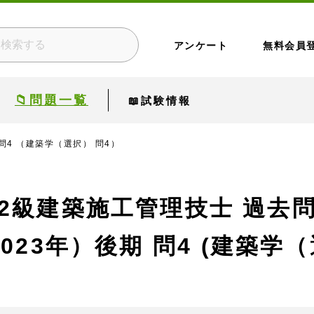
アンケート
無料会員
📁問題一覧
📖試験情報
問4 （建築学（選択） 問4）
2級建築施工管理技士 過去
023年）後期
問4 (建築学（