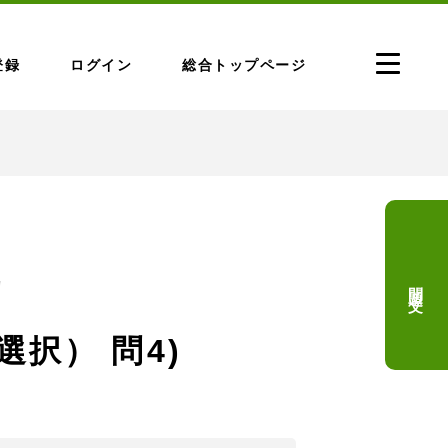
登録
ログイン
総合トップページ
問題文
問
選択） 問4)